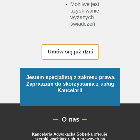
Możliwe jest
uzyskiwanie
wyższych
świadczeń
Umów się już dziś
Jestem specjalistą z zakresu prawa.
Zapraszam do skorzystania z usług
Kancelarii
O nas
Kancelaria Adwokacka Soberka oferuje
szeroki wachlarz usług prawnych na